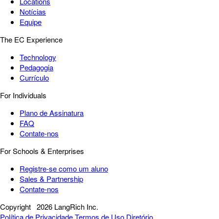
Locations
Notícias
Equipe
The EC Experience
Technology
Pedagogia
Currículo
For Individuals
Plano de Assinatura
FAQ
Contate-nos
For Schools & Enterprises
Registre-se como um aluno
Sales & Partnership
Contate-nos
Copyright
2026 LangRich Inc.
Política de Privacidade
Termos de Uso
Diretório