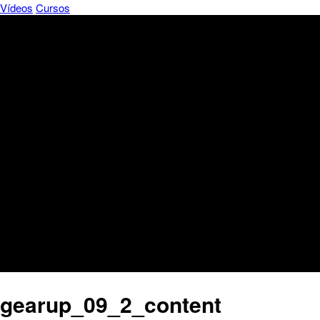
Vídeos
Cursos
gearup_09_2_content