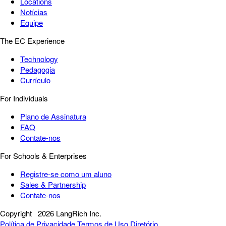
Locations
Notícias
Equipe
The EC Experience
Technology
Pedagogia
Currículo
For Individuals
Plano de Assinatura
FAQ
Contate-nos
For Schools & Enterprises
Registre-se como um aluno
Sales & Partnership
Contate-nos
Copyright
2026 LangRich Inc.
Política de Privacidade
Termos de Uso
Diretório