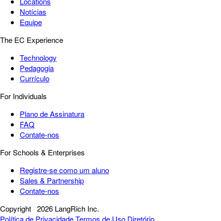
Locations
Notícias
Equipe
The EC Experience
Technology
Pedagogia
Currículo
For Individuals
Plano de Assinatura
FAQ
Contate-nos
For Schools & Enterprises
Registre-se como um aluno
Sales & Partnership
Contate-nos
Copyright
2026 LangRich Inc.
Política de Privacidade
Termos de Uso
Diretório