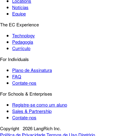
Locations
Notícias
Equipe
The EC Experience
Technology
Pedagogia
Currículo
For Individuals
Plano de Assinatura
FAQ
Contate-nos
For Schools & Enterprises
Registre-se como um aluno
Sales & Partnership
Contate-nos
Copyright
2026 LangRich Inc.
Política de Privacidade
Termos de Uso
Diretório