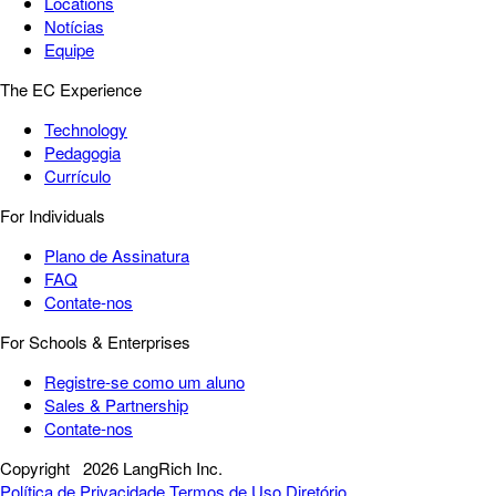
Locations
Notícias
Equipe
The EC Experience
Technology
Pedagogia
Currículo
For Individuals
Plano de Assinatura
FAQ
Contate-nos
For Schools & Enterprises
Registre-se como um aluno
Sales & Partnership
Contate-nos
Copyright
2026 LangRich Inc.
Política de Privacidade
Termos de Uso
Diretório